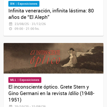
BN | Exposiciones
Infinita veneración, infinita lástima: 80
años de “El Aleph”
23/08/25 - 31/12/26
09:00 - 21:00 hs.
MLL | Exposiciones
El inconsciente óptico. Grete Stern y
Gino Germani en la revista
Idilio
(1948-
1951)
25/10/25 - 31/08/26