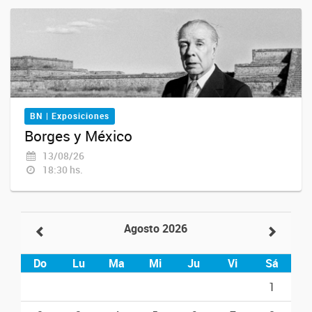
BN | Exposiciones
Borges y México
13/08/26
18:30 hs.
Agosto 2026
Do
Lu
Ma
Mi
Ju
Vi
Sá
1