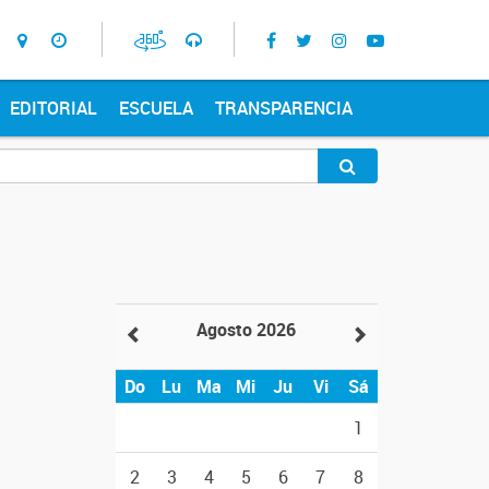
EDITORIAL
ESCUELA
TRANSPARENCIA
Agosto 2026
Do
Lu
Ma
Mi
Ju
Vi
Sá
1
2
3
4
5
6
7
8