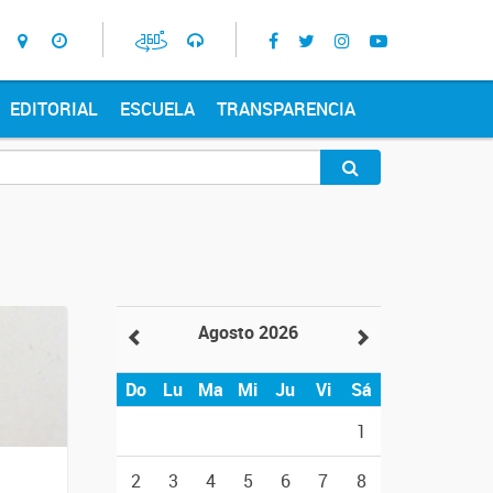
EDITORIAL
ESCUELA
TRANSPARENCIA
Agosto 2026
Do
Lu
Ma
Mi
Ju
Vi
Sá
1
2
3
4
5
6
7
8