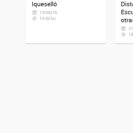
Iqueselló
Dist
Escu
19/08/26
19:00 hs.
otra
21
18