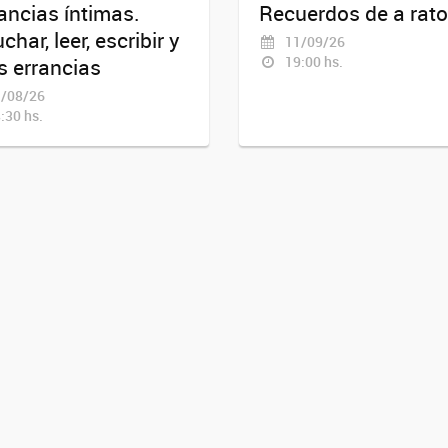
ancias íntimas.
Recuerdos de a rat
char, leer, escribir y
11/09/26
19:00 hs.
s errancias
/08/26
:30 hs.