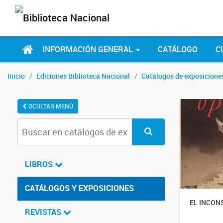
INFORMACIÓN GENERAL
CATÁLOGO
C
Inicio
Ediciones Biblioteca Nacional
Catálogos de exposicione
OCULTAR MENÚ
LIBROS
CATÁLOGOS Y EXPOSICIONES
EL INCON
REVISTAS