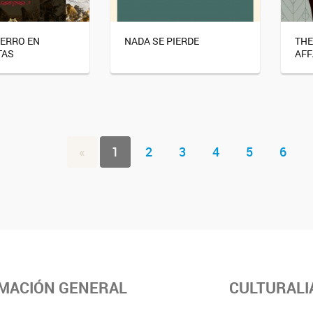
IERRO EN
NADA SE PIERDE
THE
TAS
AFF
«
1
2
3
4
5
6
MACIÓN GENERAL
CULTURALI