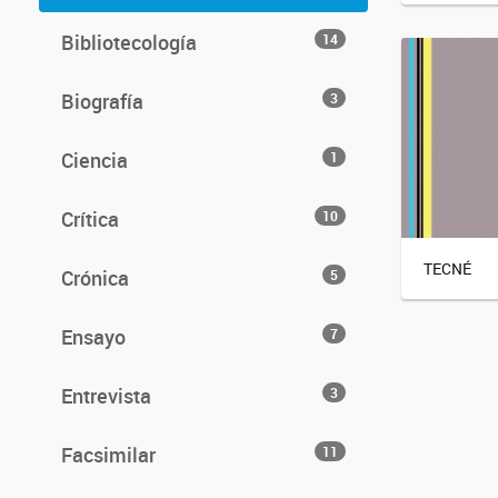
Bibliotecología
14
Biografía
3
Ciencia
1
Crítica
10
TECNÉ
Crónica
5
Ensayo
7
Entrevista
3
Facsimilar
11