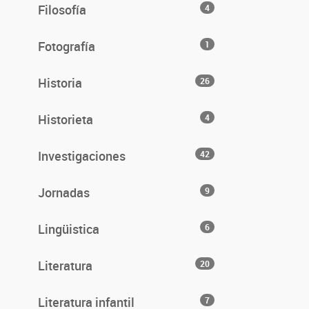
Filosofía
4
Fotografía
1
Historia
26
Historieta
4
Investigaciones
42
Jornadas
9
Lingüistica
6
Literatura
20
Literatura infantil
7