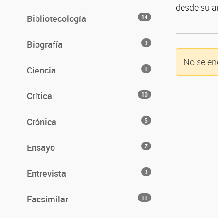
desde su a
Bibliotecología
14
Biografía
3
No se en
Ciencia
1
Crítica
10
Crónica
5
Ensayo
7
Entrevista
3
Facsimilar
11