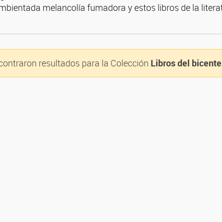
mbientada melancolía fumadora y estos libros de la liter
contraron resultados para la Colección
Libros del bicente