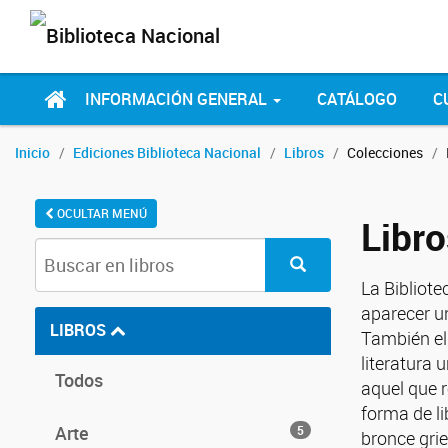
INFORMACIÓN GENERAL
CATÁLOGO
C
Inicio
Ediciones Biblioteca Nacional
Libros
Colecciones
OCULTAR MENÚ
Libro
La Bibliot
aparecer un
LIBROS
También ell
literatura
Todos
aquel que r
forma de li
Arte
5
bronce gri