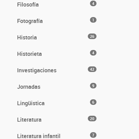
Filosofía
4
Fotografía
1
Historia
26
Historieta
4
Investigaciones
42
Jornadas
9
Lingüistica
6
Literatura
20
Literatura infantil
7