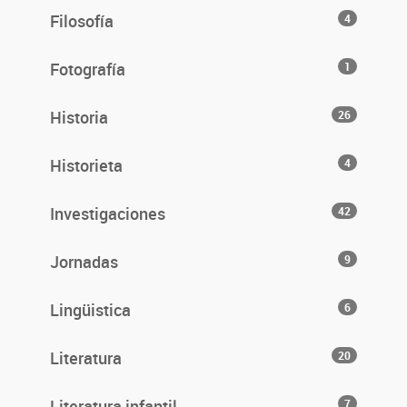
Filosofía
4
Fotografía
1
Historia
26
Historieta
4
Investigaciones
42
Jornadas
9
Lingüistica
6
Literatura
20
Literatura infantil
7