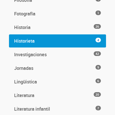
Filosofía
Fotografía
1
Historia
26
Historieta
4
Investigaciones
42
Jornadas
9
Lingüistica
6
Literatura
20
Literatura infantil
7