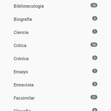
Bibliotecología
14
Biografía
3
Ciencia
1
Crítica
10
Crónica
5
Ensayo
7
Entrevista
3
Facsimilar
11
4