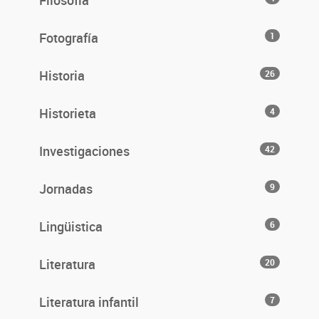
Filosofía
Fotografía
1
Historia
26
Historieta
4
Investigaciones
42
Jornadas
9
Lingüistica
6
Literatura
20
Literatura infantil
7