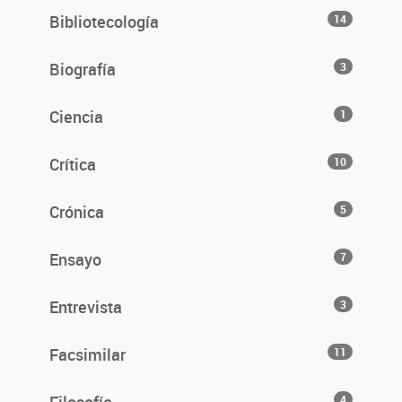
Bibliotecología
14
Biografía
3
Ciencia
1
Crítica
10
Crónica
5
Ensayo
7
Entrevista
3
Facsimilar
11
4