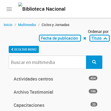
Toggle
navigation
Inicio
Multimedia
Ciclos y Jornadas
Ordenar por
Fecha de publicación
Titulo
OCULTAR MENÚ
Actividades centros
454
Archivo Testimonial
196
Capacitaciones
35