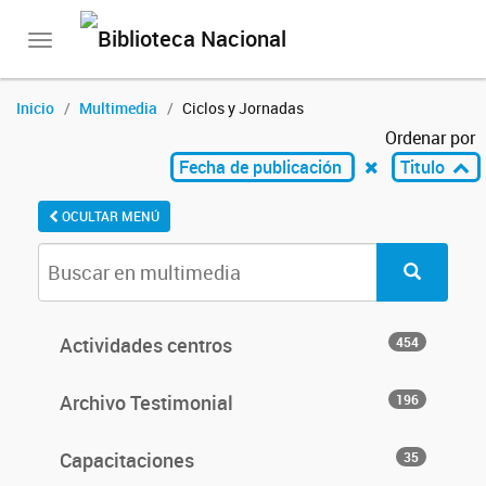
Toggle
navigation
Inicio
Multimedia
Ciclos y Jornadas
Ordenar por
Fecha de publicación
Titulo
OCULTAR MENÚ
Actividades centros
454
Archivo Testimonial
196
Capacitaciones
35