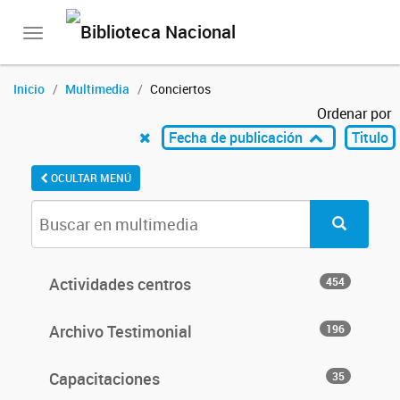
Toggle
navigation
Inicio
Multimedia
Conciertos
Ordenar por
Fecha de publicación
Titulo
OCULTAR MENÚ
Actividades centros
454
Archivo Testimonial
196
Capacitaciones
35