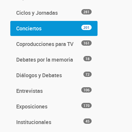
Ciclos y Jornadas
281
Conciertos
201
Coproducciones para TV
161
Debates por la memoria
18
Diálogos y Debates
72
Entrevistas
106
Exposiciones
170
Institucionales
45