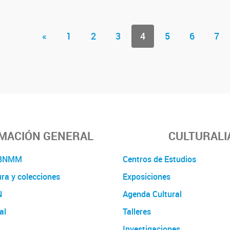
«
1
2
3
4
5
6
7
MACIÓN GENERAL
CULTURALI
a BNMM
Centros de Estudios
ura y colecciones
Exposiciones
N
Agenda Cultural
al
Talleres
Investigaciones