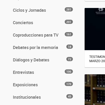
Ciclos y Jornadas
281
Conciertos
201
Coproducciones para TV
161
Debates por la memoria
18
TESTIMONI
Diálogos y Debates
72
MARZO 20
Entrevistas
106
Exposiciones
170
Institucionales
45