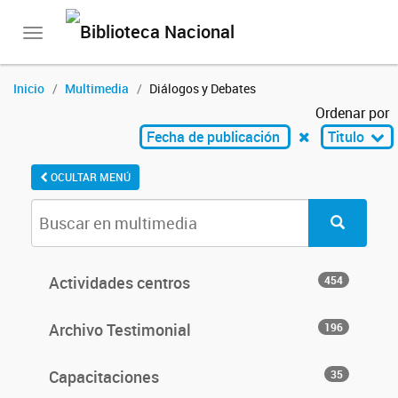
Toggle
navigation
Inicio
Multimedia
Diálogos y Debates
Ordenar por
Fecha de publicación
Titulo
OCULTAR MENÚ
Actividades centros
454
Archivo Testimonial
196
Capacitaciones
35