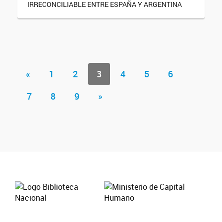
IRRECONCILIABLE ENTRE ESPAÑA Y ARGENTINA
«
1
2
3
4
5
6
7
8
9
»