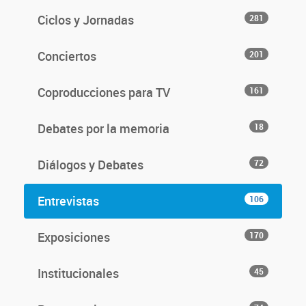
Ciclos y Jornadas
281
Conciertos
201
Coproducciones para TV
161
Debates por la memoria
18
Diálogos y Debates
72
Entrevistas
106
Exposiciones
170
Institucionales
45