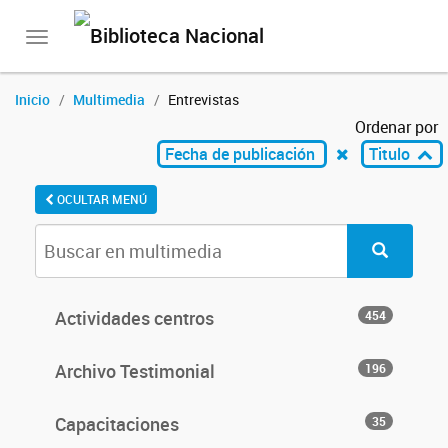
Toggle
navigation
Inicio
Multimedia
Entrevistas
Ordenar por
Fecha de publicación
Titulo
OCULTAR MENÚ
Actividades centros
454
Archivo Testimonial
196
Capacitaciones
35