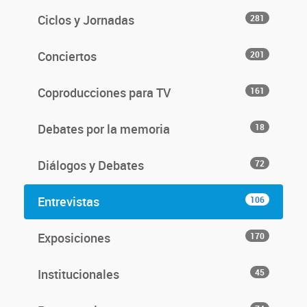
Ciclos y Jornadas
281
Conciertos
201
Coproducciones para TV
161
Debates por la memoria
18
Diálogos y Debates
72
Entrevistas
106
Exposiciones
170
Institucionales
45