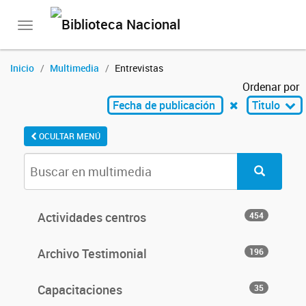
Toggle
navigation
Inicio
Multimedia
Entrevistas
Ordenar por
Fecha de publicación
Titulo
OCULTAR MENÚ
Actividades centros
454
Archivo Testimonial
196
Capacitaciones
35