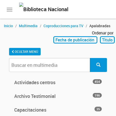
Toggle
navigation
Inicio
Multimedia
Coproducciones para TV
Apalabradas
Ordenar por
Fecha de publicación
Titulo
OCULTAR MENÚ
Actividades centros
454
Archivo Testimonial
196
Capacitaciones
35