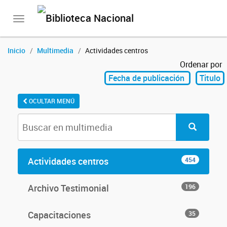
Toggle
navigation
Inicio
Multimedia
Actividades centros
Ordenar por
Fecha de publicación
Titulo
OCULTAR MENÚ
Actividades centros
454
Archivo Testimonial
196
Capacitaciones
35