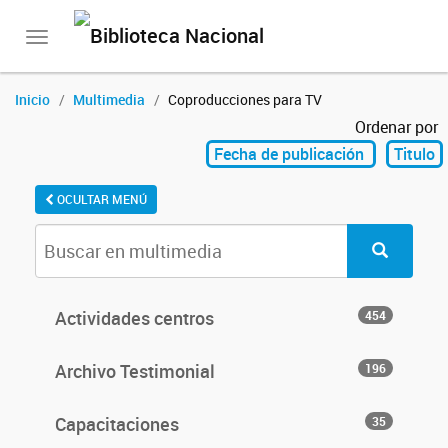
Toggle
navigation
Inicio
Multimedia
Coproducciones para TV
Ordenar por
Fecha de publicación
Titulo
OCULTAR MENÚ
Actividades centros
454
Archivo Testimonial
196
Capacitaciones
35