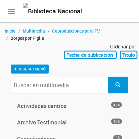
Toggle
navigation
Inicio
Multimedia
Coproducciones para TV
Borges por Piglia
Ordenar por
Fecha de publicación
Titulo
OCULTAR MENÚ
Actividades centros
454
Archivo Testimonial
196
Capacitaciones
35