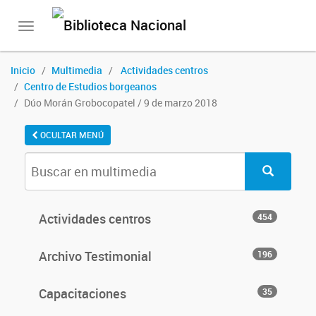
Toggle
navigation
Inicio
Multimedia
Actividades centros
Centro de Estudios borgeanos
Dúo Morán Grobocopatel / 9 de marzo 2018
OCULTAR MENÚ
Actividades centros
454
Archivo Testimonial
196
Capacitaciones
35