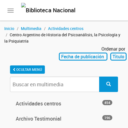
Toggle
navigation
Inicio
Multimedia
Actividades centros
Centro Argentino de Historia del Psicoanálisis, la Psicología y
la Psiquiatría
Ordenar por
Fecha de publicación
Titulo
OCULTAR MENÚ
Actividades centros
454
Archivo Testimonial
196