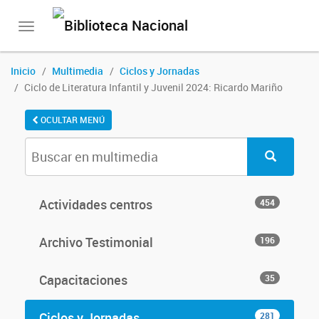
Toggle
navigation
Inicio
Multimedia
Ciclos y Jornadas
Ciclo de Literatura Infantil y Juvenil 2024: Ricardo Mariño
OCULTAR MENÚ
Actividades centros
454
Archivo Testimonial
196
Capacitaciones
35
Ciclos y Jornadas
281