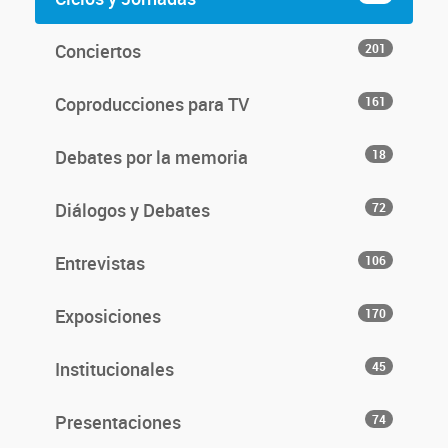
Conciertos
201
Coproducciones para TV
161
Debates por la memoria
18
Diálogos y Debates
72
Entrevistas
106
Exposiciones
170
Institucionales
45
Presentaciones
74