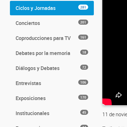
Ciclos y Jornadas
281
Conciertos
201
Coproducciones para TV
161
Debates por la memoria
18
Diálogos y Debates
72
Entrevistas
106
Exposiciones
170
Institucionales
45
11 de novi