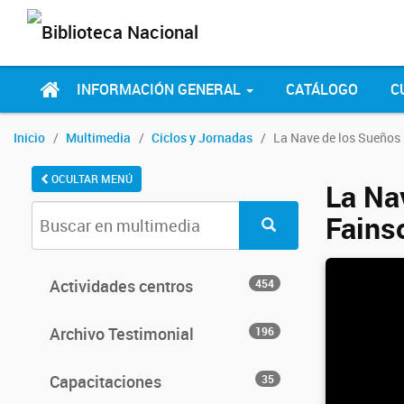
INFORMACIÓN GENERAL
CATÁLOGO
C
Inicio
Multimedia
Ciclos y Jornadas
La Nave de los Sueños 
OCULTAR MENÚ
La Na
Fains
Actividades centros
454
Archivo Testimonial
196
Capacitaciones
35