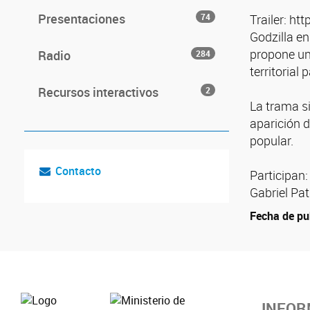
Presentaciones
74
Trailer: 
Godzilla en
propone una
Radio
284
territorial
Recursos interactivos
2
La trama s
aparición d
popular.
Contacto
Participan:
Gabriel Pat
Fecha de pu
INFOR