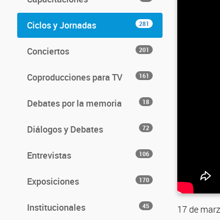
Ciclos y Jornadas
281
Conciertos
201
Coproducciones para TV
161
Debates por la memoria
18
Diálogos y Debates
72
Entrevistas
106
Exposiciones
170
Institucionales
45
17 de marz