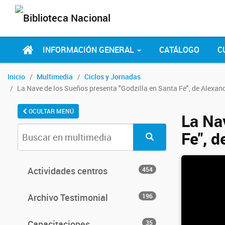
INFORMACIÓN GENERAL
CATÁLOGO
C
Inicio
Multimedia
Ciclos y Jornadas
La Nave de los Sueños presenta "Godzilla en Santa Fe", de Alexand
OCULTAR MENÚ
La Na
Fe", d
Actividades centros
454
Archivo Testimonial
196
Capacitaciones
35