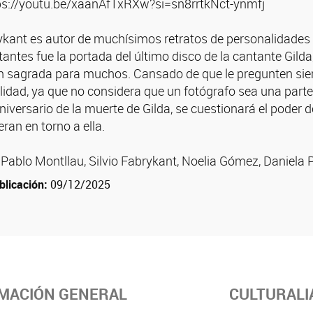
ttps://youtu.be/xaanAfTxRXw?si=sn8rrtkNct-ynmfj
ykant es autor de muchísimos retratos de personalidades 
ntes fue la portada del último disco de la cantante Gilda
 sagrada para muchos. Cansado de que le pregunten siem
lidad, ya que no considera que un fotógrafo sea una parte
iversario de la muerte de Gilda, se cuestionará el poder 
ran en torno a ella.
 Pablo Montllau, Silvio Fabrykant, Noelia Gómez, Daniela 
blicación:
09/12/2025
MACIÓN GENERAL
CULTURALI