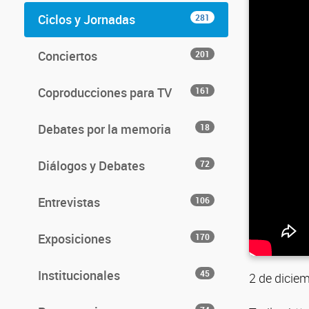
Ciclos y Jornadas
281
Conciertos
201
Coproducciones para TV
161
Debates por la memoria
18
Diálogos y Debates
72
Entrevistas
106
Exposiciones
170
Institucionales
45
2 de diciem