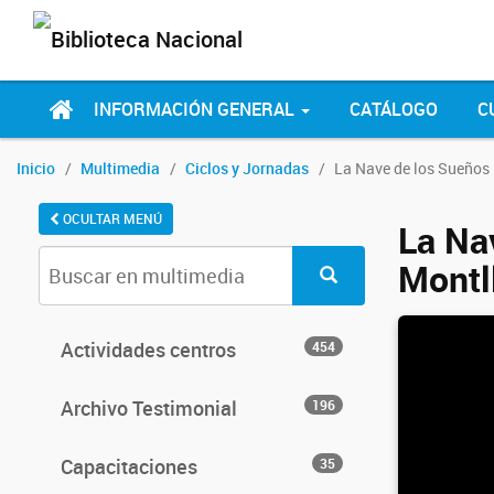
INFORMACIÓN GENERAL
CATÁLOGO
C
Inicio
Multimedia
Ciclos y Jornadas
La Nave de los Sueños 
OCULTAR MENÚ
La Na
Montl
Actividades centros
454
Archivo Testimonial
196
Capacitaciones
35