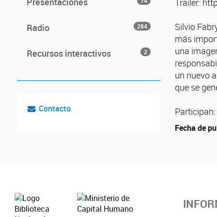
Presentaciones
74
Trailer: h
Silvio Fabr
Radio
284
más importa
una imagen
Recursos interactivos
2
responsabi
un nuevo an
que se gene
Contacto
Participan:
Fecha de pu
INFOR