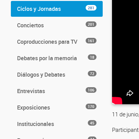
Ciclos y Jornadas
281
Conciertos
201
Coproducciones para TV
161
Debates por la memoria
18
Diálogos y Debates
72
Entrevistas
106
Exposiciones
170
11 de junio
Institucionales
45
Participan