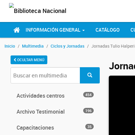
INFORMACIÓN GENERAL
CATÁLOGO
C
Inicio
Multimedia
Ciclos y Jornadas
Jornadas Tulio Halperi
OCULTAR MENÚ
Jorna
Actividades centros
454
Archivo Testimonial
196
Capacitaciones
35