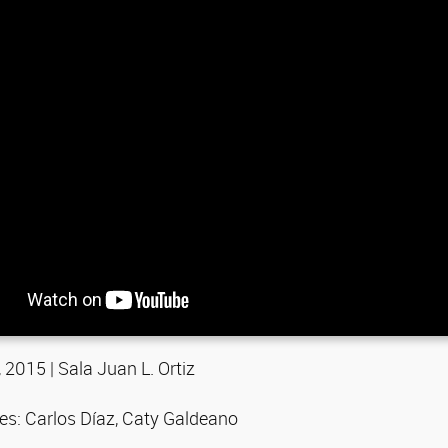
, 2015 | Sala Juan L. Ortiz
tes: Carlos Díaz, Caty Galdeano