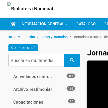
INFORMACIÓN GENERAL
CATÁLOGO
C
Inicio
Multimedia
Ciclos y Jornadas
Jornadas Literatura de
OCULTAR MENÚ
Jorna
Actividades centros
454
Archivo Testimonial
196
Capacitaciones
35