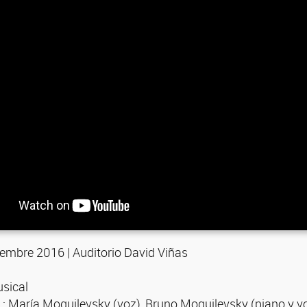
iembre 2016 | Auditorio David Viñas
sical
.: María Moguilevsky (voz), Bruno Moguilevsky (piano y v