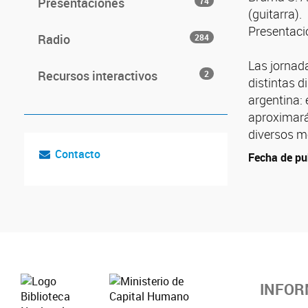
Presentaciones
74
(guitarra).
Presentaci
Radio
284
Las jornada
Recursos interactivos
2
distintas d
argentina: 
aproximarán
diversos mo
Contacto
Fecha de pu
INFOR