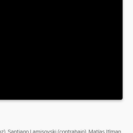
oz), Santiago Lamisovski (contrabajo), Matías Itlman