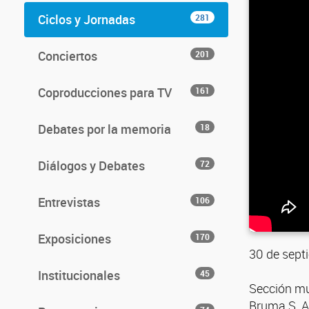
Ciclos y Jornadas
281
Conciertos
201
Coproducciones para TV
161
Debates por la memoria
18
Diálogos y Debates
72
Entrevistas
106
Exposiciones
170
30 de sept
Institucionales
45
Sección mu
Bruma S. A