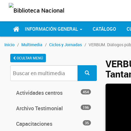
INFORMACIÓN GENERAL
CATÁLOGO
C
Inicio
Multimedia
Ciclos y Jornadas
VERBUM. Diálogos públ
OCULTAR MENÚ
VERBU
Tanta
Actividades centros
454
Archivo Testimonial
196
Capacitaciones
35