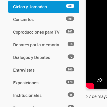
Ciclos y Jornadas
281
Conciertos
201
Coproducciones para TV
161
Debates por la memoria
18
Diálogos y Debates
72
Entrevistas
106
Exposiciones
170
Institucionales
45
27 de mayo