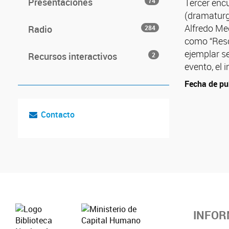
Presentaciones
74
Tercer encu
(dramatur
Alfredo Meg
Radio
284
como “Resca
ejemplar se
Recursos interactivos
2
evento, el
Fecha de pu
Contacto
INFOR