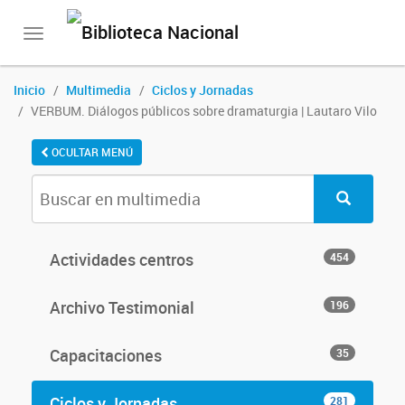
Toggle
navigation
Inicio
Multimedia
Ciclos y Jornadas
VERBUM. Diálogos públicos sobre dramaturgia | Lautaro Vilo
OCULTAR MENÚ
Actividades centros
454
Archivo Testimonial
196
Capacitaciones
35
Ciclos y Jornadas
281