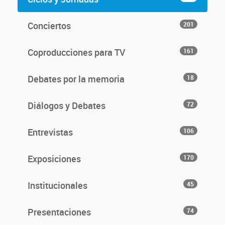
Conciertos
201
Coproducciones para TV
161
Debates por la memoria
18
Diálogos y Debates
72
Entrevistas
106
Exposiciones
170
Institucionales
45
Presentaciones
74