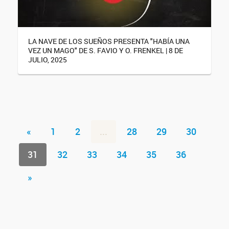
LA NAVE DE LOS SUEÑOS PRESENTA "HABÍA UNA
VEZ UN MAGO" DE S. FAVIO Y O. FRENKEL | 8 DE
JULIO, 2025
«
1
2
...
28
29
30
31
32
33
34
35
36
»