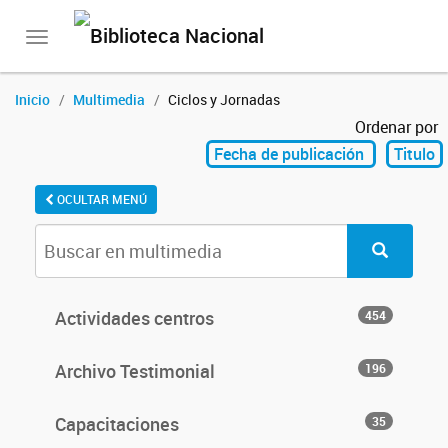
Toggle
navigation
Inicio
Multimedia
Ciclos y Jornadas
Ordenar por
Fecha de publicación
Titulo
OCULTAR MENÚ
Actividades centros
454
Archivo Testimonial
196
Capacitaciones
35