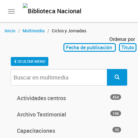
Toggle
navigation
Inicio
Multimedia
Ciclos y Jornadas
Ordenar por
Fecha de publicación
Titulo
OCULTAR MENÚ
Actividades centros
454
Archivo Testimonial
196
Capacitaciones
35