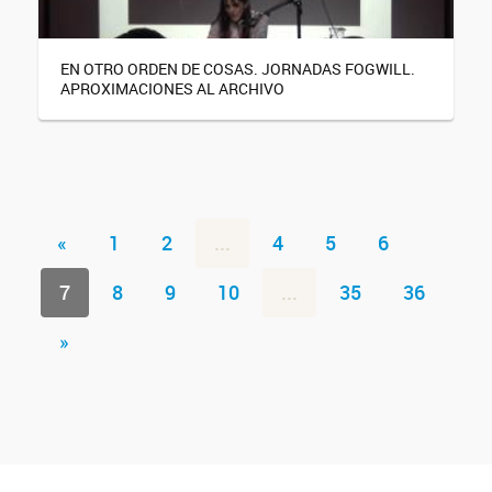
EN OTRO ORDEN DE COSAS. JORNADAS FOGWILL.
APROXIMACIONES AL ARCHIVO
«
1
2
...
4
5
6
7
8
9
10
...
35
36
»