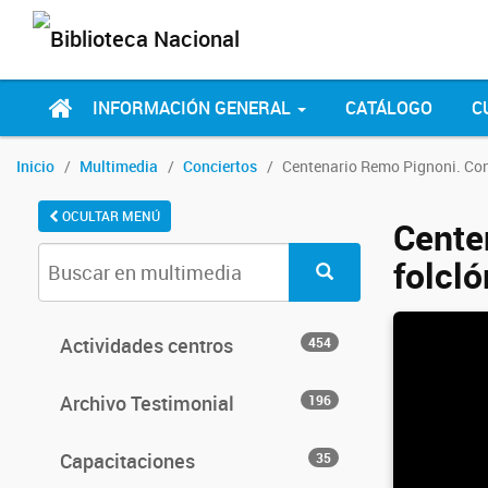
INFORMACIÓN GENERAL
CATÁLOGO
C
Inicio
Multimedia
Conciertos
Centenario Remo Pignoni. Conc
OCULTAR MENÚ
Cente
folcló
Actividades centros
454
Archivo Testimonial
196
Capacitaciones
35