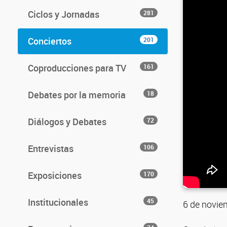
Ciclos y Jornadas
281
Conciertos
201
Coproducciones para TV
161
Debates por la memoria
18
Diálogos y Debates
72
Entrevistas
106
Exposiciones
170
Institucionales
45
6 de novie