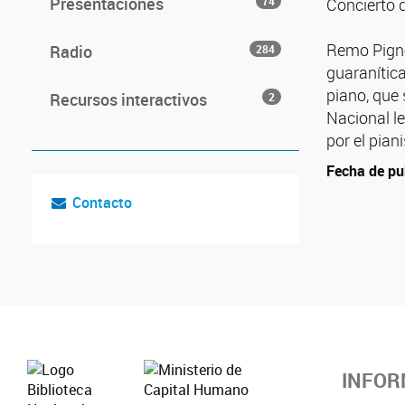
Presentaciones
74
Concierto d
Remo Pigno
Radio
284
guaranítica
piano, que 
Recursos interactivos
2
Nacional l
por el pia
Fecha de pu
Contacto
INFOR