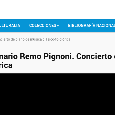
ULTURALIA
COLECCIONES
BIBLIOGRAFÍA NACIONA
ierto de piano de música clásico-folclórica
nario Remo Pignoni. Concierto 
rica