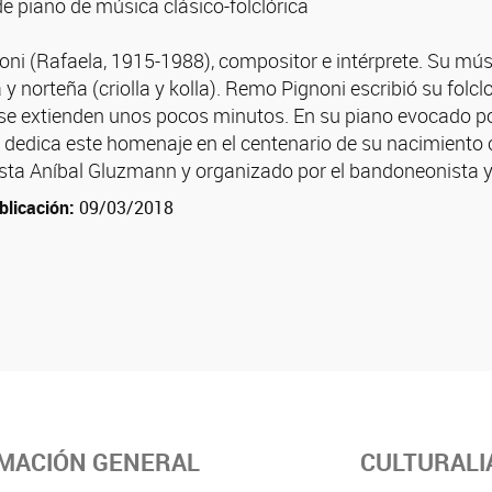
e piano de música clásico-folclórica
ni (Rafaela, 1915-1988), compositor e intérprete. Su músi
 y norteña (criolla y kolla). Remo Pignoni escribió su fo
se extienden unos pocos minutos. En su piano evocado por
e dedica este homenaje en el centenario de su nacimiento 
nista Aníbal Gluzmann y organizado por el bandoneonista y
blicación:
09/03/2018
MACIÓN GENERAL
CULTURALI