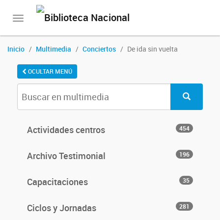
Toggle
navigation
Inicio
Multimedia
Conciertos
De ida sin vuelta
OCULTAR MENÚ
Actividades centros
454
Archivo Testimonial
196
Capacitaciones
35
Ciclos y Jornadas
281