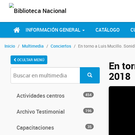
INFORMACIÓN GENERAL
CATÁLOGO
C
Inicio
Multimedia
Conciertos
En torno a Luis Mucillo. Sonid
OCULTAR MENÚ
En tor
2018
Actividades centros
454
Archivo Testimonial
196
Capacitaciones
35