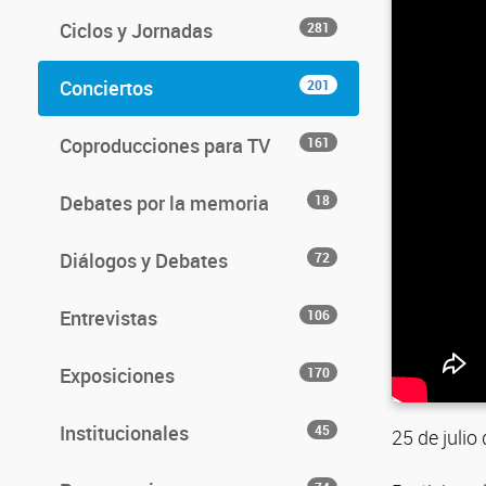
Ciclos y Jornadas
281
Conciertos
201
Coproducciones para TV
161
Debates por la memoria
18
Diálogos y Debates
72
Entrevistas
106
Exposiciones
170
Institucionales
45
25 de julio