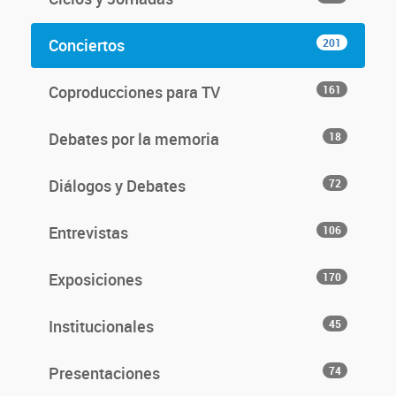
Conciertos
201
Coproducciones para TV
161
Debates por la memoria
18
Diálogos y Debates
72
Entrevistas
106
Exposiciones
170
Institucionales
45
Presentaciones
74