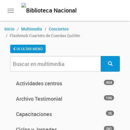
Toggle
navigation
Inicio
Multimedia
Conciertos
Flashmob Cuarteto de Cuerdas Quillén
OCULTAR MENÚ
Actividades centros
454
Archivo Testimonial
196
Capacitaciones
35
Ciclos y Jornadas
281