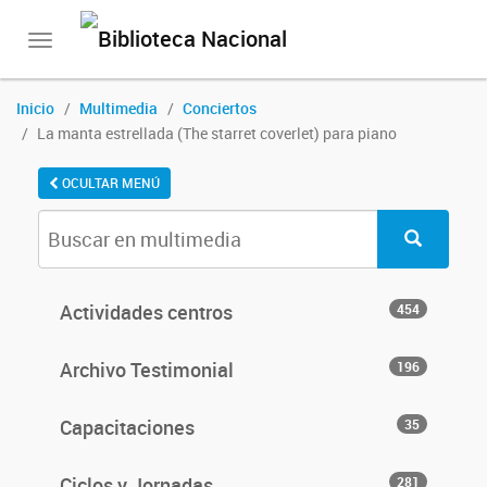
Toggle
navigation
Inicio
Multimedia
Conciertos
La manta estrellada (The starret coverlet) para piano
OCULTAR MENÚ
Actividades centros
454
Archivo Testimonial
196
Capacitaciones
35
Ciclos y Jornadas
281