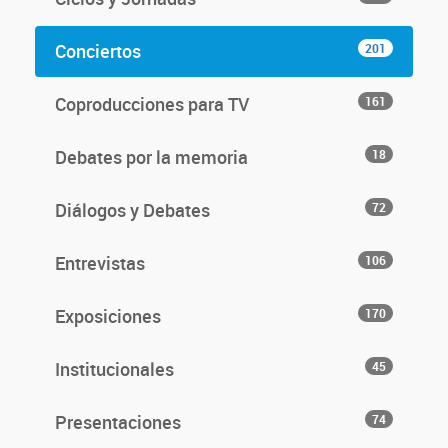
Conciertos
201
Coproducciones para TV
161
Debates por la memoria
18
Diálogos y Debates
72
Entrevistas
106
Exposiciones
170
Institucionales
45
Presentaciones
74