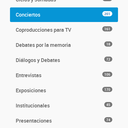
Conciertos
201
Coproducciones para TV
161
Debates por la memoria
18
Diálogos y Debates
72
Entrevistas
106
Exposiciones
170
Institucionales
45
Presentaciones
74