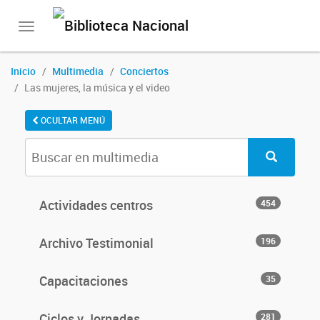
Toggle
navigation
Inicio
Multimedia
Conciertos
Las mujeres, la música y el video
OCULTAR MENÚ
Actividades centros
454
Archivo Testimonial
196
Capacitaciones
35
Ciclos y Jornadas
281