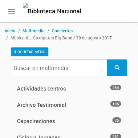
Toggle
navigation
Inicio
Multimedia
Conciertos
Música XL. Saxópatas Big Band / 19 de agosto 2017
OCULTAR MENÚ
Actividades centros
454
Archivo Testimonial
196
Capacitaciones
35
Ciclos y Jornadas
281