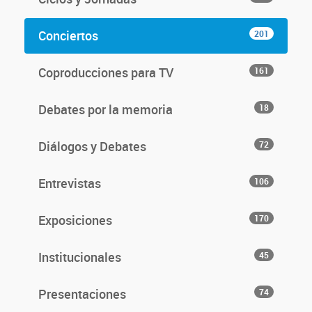
Conciertos
201
Coproducciones para TV
161
Debates por la memoria
18
Diálogos y Debates
72
Entrevistas
106
Exposiciones
170
Institucionales
45
Presentaciones
74