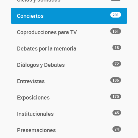
Conciertos
201
Coproducciones para TV
161
Debates por la memoria
18
Diálogos y Debates
72
Entrevistas
106
Exposiciones
170
Institucionales
45
Presentaciones
74