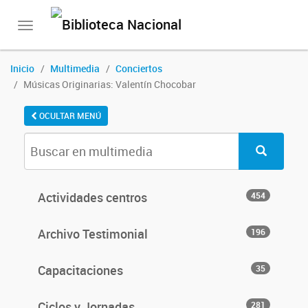
Toggle
navigation
Inicio
Multimedia
Conciertos
Músicas Originarias: Valentín Chocobar
OCULTAR MENÚ
Actividades centros
454
Archivo Testimonial
196
Capacitaciones
35
Ciclos y Jornadas
281