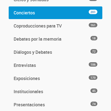
Conciertos
201
Coproducciones para TV
161
Debates por la memoria
18
Diálogos y Debates
72
Entrevistas
106
Exposiciones
170
Institucionales
45
Presentaciones
74