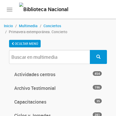
Toggle
navigation
Inicio
Multimedia
Conciertos
Primavera extemporánea. Concierto
OCULTAR MENÚ
Actividades centros
454
Archivo Testimonial
196
Capacitaciones
35
Ciclos y Jornadas
281