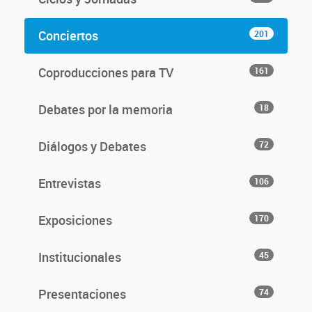
Conciertos
201
Coproducciones para TV
161
Debates por la memoria
18
Diálogos y Debates
72
Entrevistas
106
Exposiciones
170
Institucionales
45
Presentaciones
74