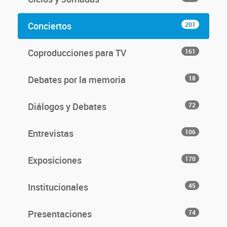
Conciertos
201
Coproducciones para TV
161
Debates por la memoria
18
Diálogos y Debates
72
Entrevistas
106
Exposiciones
170
Institucionales
45
Presentaciones
74