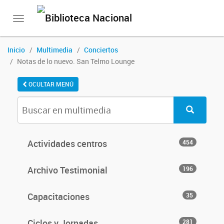
Toggle
navigation
Inicio
Multimedia
Conciertos
Notas de lo nuevo. San Telmo Lounge
OCULTAR MENÚ
Actividades centros
454
Archivo Testimonial
196
Capacitaciones
35
Ciclos y Jornadas
281