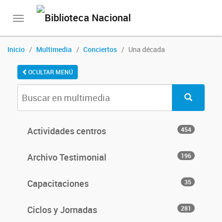
Toggle
navigation
Inicio
Multimedia
Conciertos
Una década
OCULTAR MENÚ
Actividades centros
454
Archivo Testimonial
196
Capacitaciones
35
Ciclos y Jornadas
281