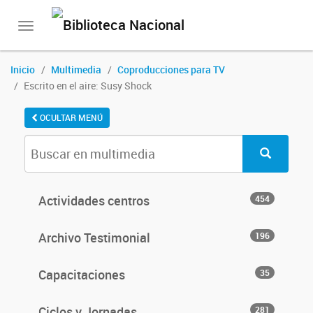
Toggle
navigation
Inicio
Multimedia
Coproducciones para TV
Escrito en el aire: Susy Shock
OCULTAR MENÚ
Actividades centros
454
Archivo Testimonial
196
Capacitaciones
35
Ciclos y Jornadas
281