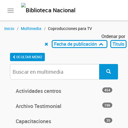
Toggle
navigation
Inicio
Multimedia
Coproducciones para TV
Ordenar por
Fecha de publicación
Titulo
OCULTAR MENÚ
Actividades centros
454
Archivo Testimonial
196
Capacitaciones
35