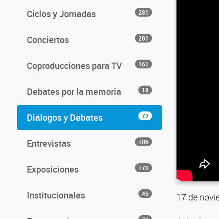
Ciclos y Jornadas
281
Conciertos
201
Coproducciones para TV
161
Debates por la memoria
18
Diálogos y Debates
72
Entrevistas
106
Exposiciones
170
Institucionales
45
17 de novie