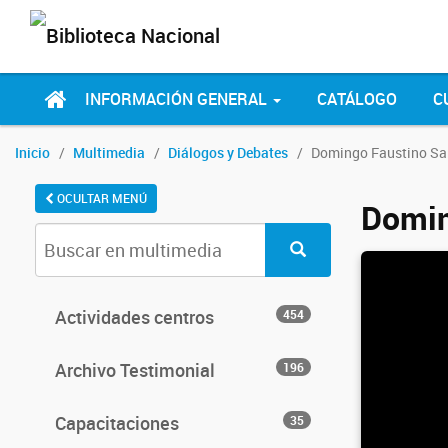
INFORMACIÓN GENERAL
CATÁLOGO
C
Inicio
Multimedia
Diálogos y Debates
Domingo Faustino Sar
OCULTAR MENÚ
Domin
Actividades centros
454
Archivo Testimonial
196
Capacitaciones
35