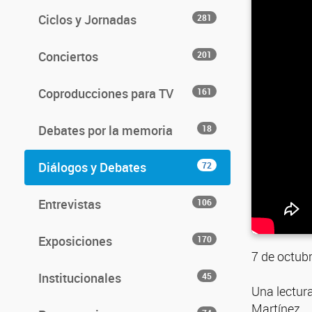
Ciclos y Jornadas
281
Conciertos
201
Coproducciones para TV
161
Debates por la memoria
18
Diálogos y Debates
72
Entrevistas
106
Exposiciones
170
7 de octubr
Institucionales
45
Una lectur
Martínez.