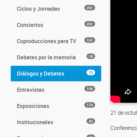
Ciclos y Jornadas
281
Conciertos
201
Coproducciones para TV
161
Debates por la memoria
18
Diálogos y Debates
72
Entrevistas
106
Exposiciones
170
21 de octu
Institucionales
45
Conferencia