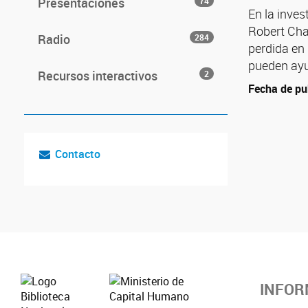
Presentaciones
74
En la inve
Robert Cha
Radio
284
perdida en 
pueden ayu
Recursos interactivos
2
Fecha de pu
Contacto
INFOR