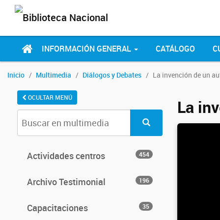
INFORMACIÓN GENERAL
CATÁLOGO
C
Inicio
Multimedia
Diálogos y Debates
La invención de un aut
OCULTAR MENÚ
La inv
Actividades centros
454
Archivo Testimonial
196
Capacitaciones
35